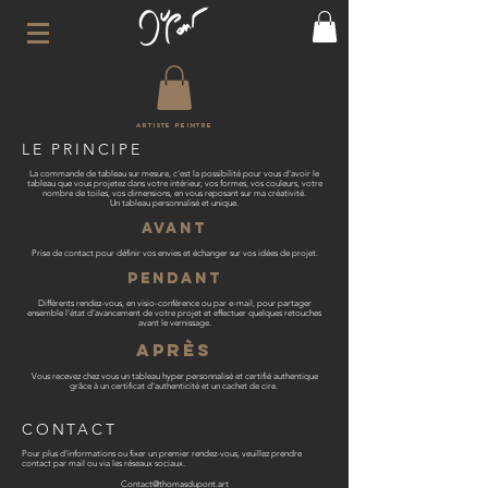
Artiste peintre
LE PRINCIPE
La commande de tableau sur mesure, c'est la possibilité pour vous d'avoir le
tableau que vous projetez dans votre intérieur, vos formes, vos couleurs, votre
nombre de toiles, vos dimensions, en vous reposant sur ma créativité.
Un tableau personnalisé et unique.
AVANT
Prise de contact pour définir vos envies et échanger sur vos idées de projet.
pendant
Différents rendez-vous, en visio-conférence ou par e-mail, pour partager
ensemble l'état d'avancement de votre projet et effectuer quelques retouches
avant le vernissage.
après
Vous recevez chez vous un tableau hyper personnalisé et certifié authentique
grâce à un certificat d'authenticité et un cachet de cire.
CONTACT
Pour plus d'informations ou fixer un premier rendez-vous, veuillez prendre
contact par mail ou via les réseaux sociaux.
Contact@thomasdupont.art