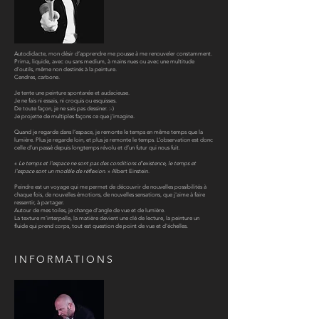
Autodidacte, mon désir d’apprendre me pousse à me renouveler constamment.
Prima, liquide, avec ou sans medium, à mains nues ou avec une multitude
d'outils, même non destinés à la peinture.
Cendres, carbone.
Je tente une peinture spontanée et audacieuse.
Je ne fais ni essais, ni croquis ou esquisses.
De toute façon, je ne sais pas dessiner. :-)
Je projette de multiples façons ce que j'imagine.
Quand je regarde dans l’espace, je remonte le temps en même temps que la
lumière. Plus je regarde loin, et plus je remonte le temps. L’observation est donc
celle d’un passé depuis longtemps révolu et d’un futur qui nous fuit.
«
Le temps et l'espace ne sont pas des conditions d'existence, le temps et
l'espace sont un modèle de réflexion.
» Albert Einstein.
Peindre est un voyage qui me permet de découvrir de nouvelles possibilités à
chaque fois, de nouvelles émotions, de nouvelles sensations, que j'aime à faire
ressentir, à partager.
Autour de mes toiles, je change d’angle de vue et de lumière.
La texture m’interpelle, la matière devient une clé de lecture, la peinture un
fluide qui prend corps, tout est question de point de vue et d'échelles.
INFORMATIONS